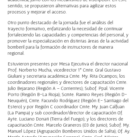
sentido, se propusieron alternativas para agilizar estos
procesos y mejorar el acceso.
Otro punto destacado de la jornada fue el análisis del
trayecto formativo, enfatizando la necesidad de continuar
fortaleciendo las capacidades y competencias del personal, y
promover la especialización en distintas áreas de la actividad
bomberil para la formación de instructores de manera
regional.
Estuvieron presentes por Mesa Ejecutiva el director nacional
Prof. Norberto Mucha, vicedirector 1° Cmte. Gral Gustavo
Giuliani y secretaria académica Cmte. My. Rita Ocampos; los
coordinadores regionales y directores de capacitación Cmte.
Julio Bejarano (Región A – Corrientes); Subof. Ppal. Vicente
Porto (Región B-La Rioja); Scmte. Ramiro Reyes (Región D-
Neuquén), Cmte. Facundo Rodríguez (Región E- Santiago del
Estero) y por Región C coordinador Cmte. My. Juan Calfuan
(La Pampa) y sub coordinador/director de capacitación Of.
Ayte. Luciano Donati (Tierra del Fuego); y los directores de
capacitación Cmte. Marcelo Graneros (03 de Junio); Subof. My.
Manuel López (Agrupación Bomberos Unidos de Salta); Of. Ay.
Martín Astrada (Agrupación Serrana), Cmte. Gral. Néstor