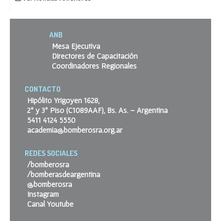
ANB
Mesa Ejecutiva
Directores de Capacitación
Coordinadores Regionales
CONTACTO
Hipólito Yrigoyen 1628,
2º y 3º Piso (C1089AAF), Bs. As. – Argentina
5411 4124 5550
academia@bomberosra.org.ar
REDES SOCIALES
/bomberosra
/bomberasdeargentina
@bomberosra
Instagram
Canal Youtube