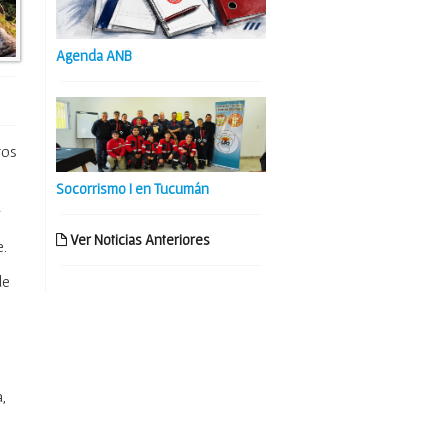
Agenda ANB
ros
Socorrismo I en Tucumán
l
Ver Noticias Anteriores
e.
de
,