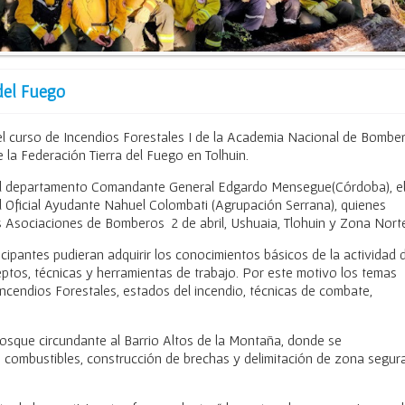
del Fuego
 el curso de Incendios Forestales I de la Academia Nacional de Bombe
la Federación Tierra del Fuego en Tolhuin.
del departamento Comandante General Edgardo Mensegue(Córdoba), e
 Oficial Ayudante Nahuel Colombati (Agrupación Serrana), quienes
as Asociaciones de Bomberos 2 de abril, Ushuaia, Tlohuin y Zona Nort
icipantes pudieran adquirir los conocimientos básicos de la actividad 
ptos, técnicas y herramientas de trabajo. Por este motivo los temas
cendios Forestales, estados del incendio, técnicas de combate,
 bosque circundante al Barrio Altos de la Montaña, donde se
de combustibles, construcción de brechas y delimitación de zona segura