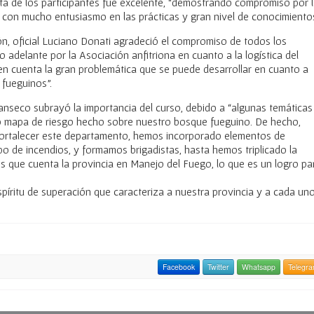
sta de los participantes fue excelente, “demostrando compromiso por 
, con mucho entusiasmo en las prácticas y gran nivel de conocimiento
ión, oficial Luciano Donati agradeció el compromiso de todos los
o adelante por la Asociación anfitriona en cuanto a la logística del
en cuenta la gran problemática que se puede desarrollar en cuanto a
 fueguinos”.
seco subrayó la importancia del curso, debido a “algunas temáticas
 mapa de riesgo hecho sobre nuestro bosque fueguino. De hecho,
ortalecer este departamento, hemos incorporado elementos de
po de incendios, y formamos brigadistas, hasta hemos triplicado la
los que cuenta la provincia en Manejo del Fuego, lo que es un logro pa
spíritu de superación que caracteriza a nuestra provincia y a cada un
Facebook
Twitter
Whatsapp
Telegr