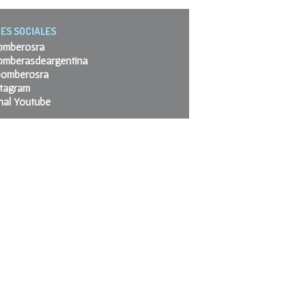
ES SOCIALES
omberosra
omberasdeargentina
omberosra
stagram
nal Youtube