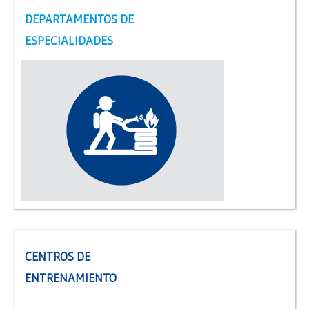
DEPARTAMENTOS DE
ESPECIALIDADES
Instancia de educación a distancia para todos los miembros
de los Cuerpos Activos y de las Comisiones Directivas de las
Asociaciones de BBVV de la Argentina.
CENTROS DE
ENTRENAMIENTO
Los Departamentos son los encargados de optimizar y