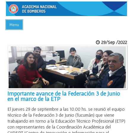
Menu
INICIO
29/Sep /2022
ACADEMIA
PREGUNTAS FRECUENTES
BIBLIOTECA
EVENTOS
CONTACTO
Importante avance de la Federación 3 de Junio
en el marco de la ETP
El jueves 29 de septiembre a las 10.00 hs. se reunió el equipo
técnico de la Federación 3 de Junio (Tucumán) que viene
trabajando en torno a la Educación Técnico Profesional (ETP)
con representantes de la Coordinación Académica del
CIIDEPT (Centro de Innovación e Información para el