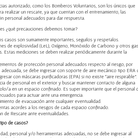
cias autorizado, como los Bomberos Voluntarios, son los únicos que
ra realizar un rescate, ya que cuentan con el entrenamiento, las
ón personal adecuados para dar respuesta.
gares ¿qué precauciones debemos tomar?
os casos son sumamente importantes, seguilos y respetalos.
iones de explosividad (LeL), Oxígeno, Monóxido de Carbono y otros ga
. Estas mediciones se deben realizar periódicamente durante la
lementos de protección personal adecuados respecto al riesgo, por
n adecuada, se debe ingresar con soporte de aire mecánico tipo ERA 
esar con máscaras purificadoras (EPA) si no existe “aire respirable”.
ia de personal en el exterior y buscar mantener contacto de alguna
s solo/a en un espacio confinado. Es super importante que el personal 
ecuados para actuar ante una emergencia.
miento de evacuación ante cualquier eventualidad.
tas acordes a los riesgos de cada espacio confinado.
n de Rescate ante eventualidades.
tipo de casos?
dad, personal y/o herramientas adecuadas, no se debe ingresar al