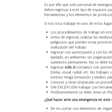
Es por ello que solo personal de emergen
deben ingresar a este tipo de espacios pa
herramientas y los elementos de protecci
Si nos toca trabajar en uno de estos lu
Los procedimientos de trabajo en est
Antes de ingresar, realizar las medic
peligrosos que pueden estar presentes
realización del trabajo.
Ingresar con autorización y con los e
ejemplo, en ambientes sin oxigenació
suministro permanente. No se debe ingr
Ingresar
solo si
contamos con asistenc
forma: visual, radial, etc. No trabaje
exterior tenga formación y medios ad
Conocer y tener preparado un procedi
SIN EXCEPCIÓN trabajar con herramien
Preferentemente se debe tener un Pla
¿Qué hacer ante una emergencia en este 
De no contar con elementos de seguri