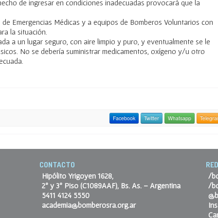
 hecho de ingresar en condiciones inadecuadas provocará que la
os de Emergencias Médicas y a equipos de Bomberos Voluntarios con
a la situación.
da a un lugar seguro, con aire limpio y puro, y eventualmente se le
básicos. No se debería suministrar medicamentos, oxígeno y/u otro
decuada.
Facebook
Twitter
Whatsapp
Telegr
CONTACTO
RED
Hipólito Yrigoyen 1628,
/b
2º y 3º Piso (C1089AAF), Bs. As. – Argentina
/b
5411 4124 5550
@b
academia@bomberosra.org.ar
In
Ca