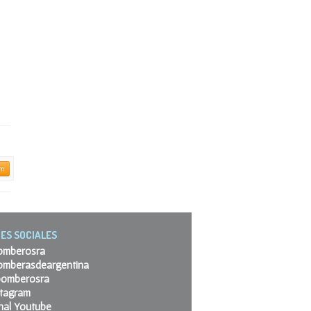
am
ES SOCIALES
omberosra
omberasdeargentina
omberosra
stagram
nal Youtube