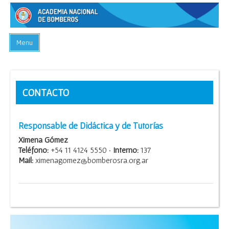
Menu
INICIO
EQUIPO DOCENTE
CONTACTO
OFERTA ACADÉMICA
CENTRO DE AYUDA
Responsable de Didáctica y de Tutorías
CONTACTO
Ximena Gómez
Teléfono:
+54 11 4124 5550 ·
Interno:
137
Mail:
ximenagomez@bomberosra.org.ar