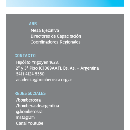
ANB
Mesa Ejecutiva
Directores de Capacitación
Coordinadores Regionales
CONTACTO
Hipólito Yrigoyen 1628,
2º y 3º Piso (C1089AAF), Bs. As. – Argentina
5411 4124 5550
academia@bomberosra.org.ar
REDES SOCIALES
/bomberosra
/bomberasdeargentina
@bomberosra
Instagram
Canal Youtube