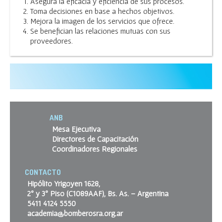
Asegura la eficacia y eficiencia de sus procesos.
Toma decisiones en base a hechos objetivos.
Mejora la imagen de los servicios que ofrece.
Se benefician las relaciones mutuas con sus
proveedores.
ANB
Mesa Ejecutiva
Directores de Capacitación
Coordinadores Regionales
CONTACTO
Hipólito Yrigoyen 1628,
2º y 3º Piso (C1089AAF), Bs. As. – Argentina
5411 4124 5550
academia@bomberosra.org.ar